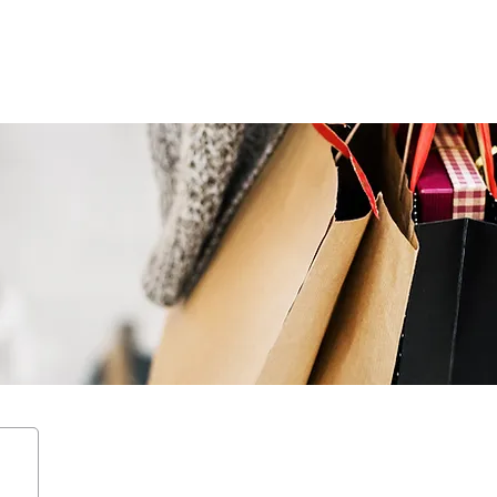
الأخبـار
التأجيـر
الإقـامة
الفعاليات
قيصرية الراشد