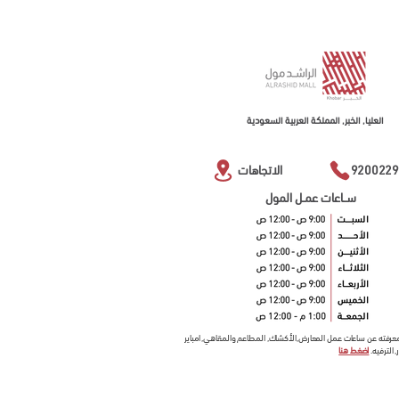
العليا, الخبر, المملكة العربية السعودية
9200229
الاتجاهات
ســاعات عمـل المول
معرفته عن ساعات عمل المعارض,الأكشاك, المطاعم والمقاهي, امباير
 الترفيه.
اضغط هنا