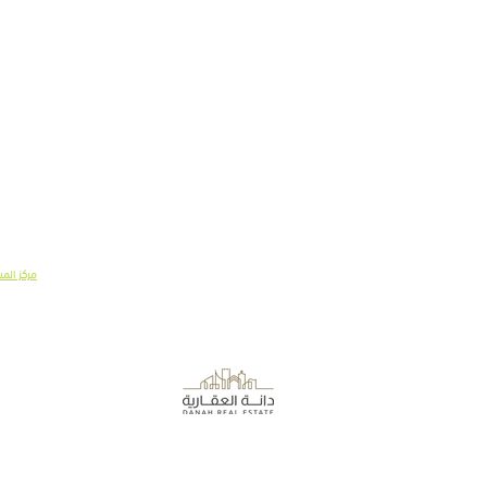
نبــذة عن الشركــة
معلومـــا
دانـــة العقــــاريـة
نبذة عن 
مجلس الإدارة
خدمة الع
التـأجيـــر
قسائم الهد
انضم إلى فريقنا
مساحـــات 
مركز الم
أهــم الأخب
لينكدإن
© 2024 شركة دانه العقارية، الراشد مول - الخبر، المملكة العربية السعودية.