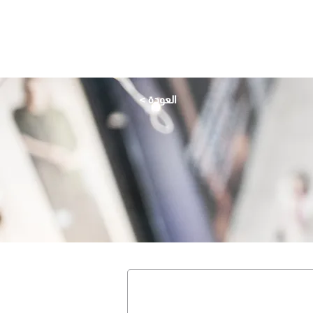
ترفيـه
تـذوق
تســوق
التخفيضات
الرئيسية
< العودة