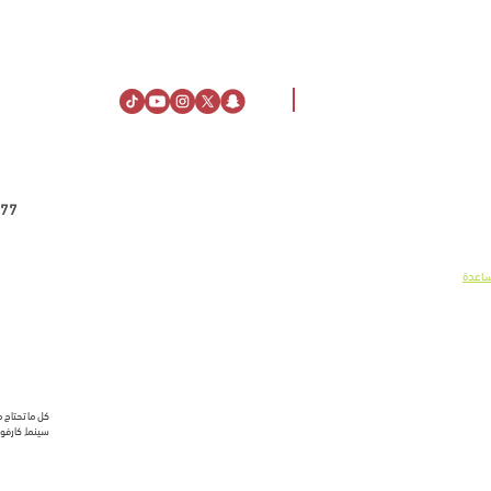
ت عنـــا
معلومــات الزيـــارة
الراشد مول
الاتجاهات
77
ملاء
الإقــامة
ايـــا
ساعات العمــل
إعلانيـــة
قواعد السلوك
ساعدة
ــار
كل ما تحتاج 
سينما, كارفور,
شروط الاستخدام.