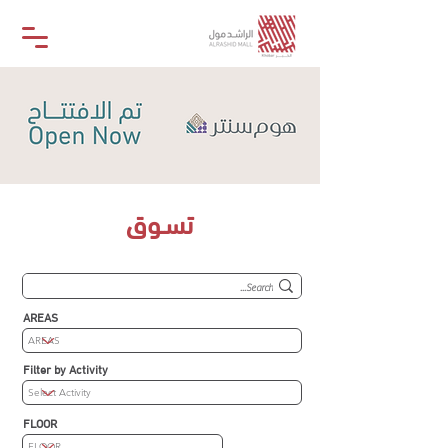
تسـوق
AREAS
Filter by Activity
FLOOR