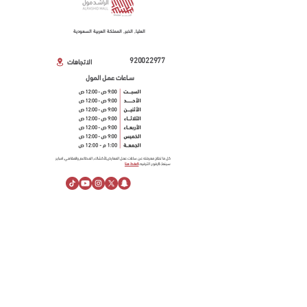
العليا, الخبر, المملكة العربية السعودية
920022977
الاتجاهات
ســاعات عمـل المول
كل ما تحتاج معرفته عن ساعات عمل المعارض,الأكشاك, المطاعم والمقاهي, امباير
سينما, كارفور, الترفيه.
اضغط هنا
معلومـــات عنـــا
نبذة عن الراشد مول
خدمة العملاء
قسائم الهدايـــا
مساحـــات إعلانيـــة
مركز المساعدة
أهــم الأخبــار