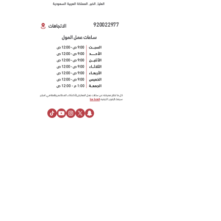
العليا, الخبر, المملكة العربية السعودية
920022977
الاتجاهات
ســاعات عمـل المول
كل ما تحتاج معرفته عن ساعات عمل المعارض,الأكشاك, المطاعم والمقاهي, امباير
سينما, كارفور, الترفيه.
اضغط هنا
معلومـــات عنـــا
نبذة عن الراشد مول
خدمة العملاء
قسائم الهدايـــا
مساحـــات إعلانيـــة
مركز المساعدة
أهــم الأخبــار
لينكدإن