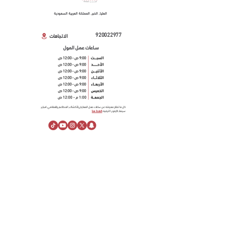
العليا, الخبر, المملكة العربية السعودية
920022977
الاتجاهات
ســاعات عمـل المول
كل ما تحتاج معرفته عن ساعات عمل المعارض,الأكشاك, المطاعم والمقاهي, امباير
سينما, كارفور, الترفيه.
اضغط هنا
معلومـــات عنـــا
نبذة عن الراشد مول
خدمة العملاء
قسائم الهدايـــا
مساحـــات إعلانيـــة
مركز المساعدة
أهــم الأخبــار
لينكدإن