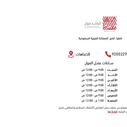
العليا, الخبر, المملكة العربية السعودية
9200229
الاتجاهات
ســاعات عمـل المول
معرفته عن ساعات عمل المعارض,الأكشاك, المطاعم والمقاهي, امباير
 الترفيه.
اضغط هنا