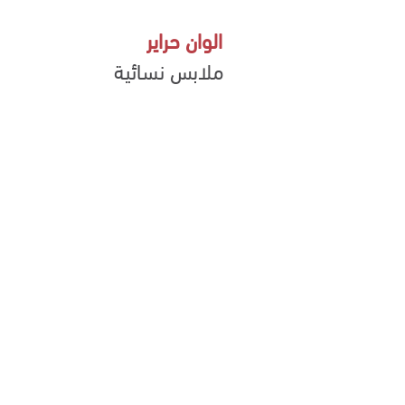
الوان حراير
ملابس نسائية