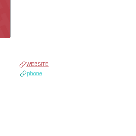
WEBSITE
phone