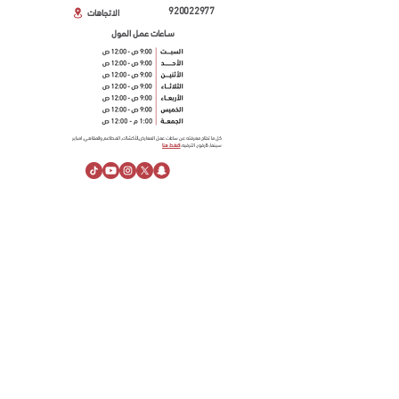
920022977
الاتجاهات
ســاعات عمـل المول
كل ما تحتاج معرفته عن ساعات عمل المعارض,الأكشاك, المطاعم والمقاهي, امباير
سينما, كارفور, الترفيه.
اضغط هنا
معلومـــات عنـــا
نبذة عن الراشد مول
خدمة العملاء
قسائم الهدايـــا
مساحـــات إعلانيـــة
مركز المساعدة
أهــم الأخبــار
لينكدإن
معلومــات الزيـــارة
الاتجاهات
الإقــامة