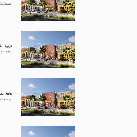
الخدمات جهاز 
ترفيـه | AL RASHID MALL
. ترفيه . امبايـ
واحة المرح |  MALL
عن واحة المرح