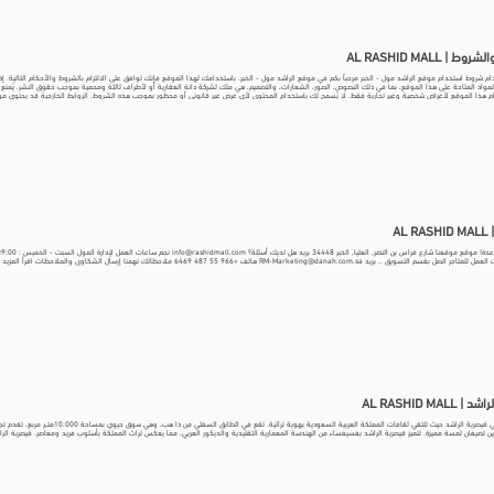
 | AL RASHID MALL
م شروط استخدام موقع الراشد مول - الخبر مرحباً بكم في موقع الراشد مول - الخبر. باستخدامك لهذا الموقع فإنك توافق على الالتزام بالشروط والأحكام التالية. إ
مواد المتاحة على هذا الموقع، بما في ذلك النصوص، الصور، الشعارات، والتصميم، هي ملك لشركة دانة العقارية أو لأطراف ثالثة ومحمية بموجب حقوق النشر. يُمن
 هذا الموقع لأغراض شخصية وغير تجارية فقط. لا يُسمح لك باستخدام المحتوى لأي غرض غير قانوني أو محظور بموجب هذه الشروط. الروابط الخارجية قد يحتوي موقعن
 هذه الروابط لتسهيل الوصول إلى المعلومات، لكننا لسنا مسؤولين عن محتوى أو سياسات الخصوصية لتلك المواقع. يُرجى مراجعة الشروط والسياسات الخاصة بكل عل
روط في أي وقت دون إشعار مسبق. يُنصح بمراجعة هذه الشروط بشكل دوري للتأكد من أنك على علم بأي تغييرات. القانون الواجب التطبيق تخضع هذه الشروط للقوانين
لموقع في المحاكم المختصة في المملكة. اتصل بنا إذا كان لديك أي استفسارات بخصوص شروط الاستخدام، يُرجى الاتصال بنا باستخدام المعلومات المتاحة على الموقع
لخبر!
AL 
AL RASHID MALL
أجواء تراثية في قيصرية الراشد حيث تلتقي ثقاف
ين تضيفان لمسة مميزة. تتميز قيصرية الراشد بفسيفساء من الهندسة المعمارية التقليدية والديكور العربي، مما يعكس تراث المملكة بأسلوب فريد ومعاصر. قيصرية الراشــد