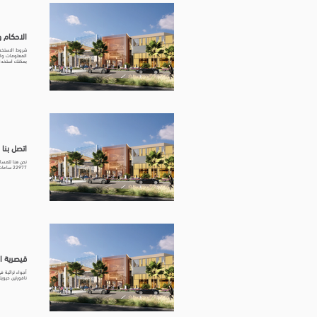
الاحكام والشروط
شروط الاستخدا
المعلومات وال
يمكنك استخدام
مول. نحن نوفر
تعديل هذه الش
استخدام هذا ا
الراشد مول - ا
اتصل بنا | RASHID MALL
22977 ساعات العمل للمتاجر اتصل بقسم التسويق .. بريد RM-Marketing@danah.com.sa هاتف +966 55 487 6469 ملاحظاتك تهمنا إرسال الشكاوى والملاحظات اقرأ المزيد ساعدنا على تحسين خدماتنا اقرأ المزيد صوتك مهم في الراشد مول FAQ
قيصرية الراشد | 
نافورتين حيويت