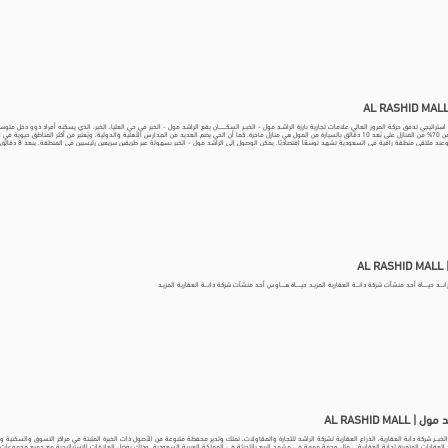
سعودي. أكثر من 70% من المنازل على بُعد 10 دقائق بالسيارة من المول هي منازل فاخرة. كما أن الحي يضم العديد من المدارس الأهلية والدولية، ويُعتبر من أكثر
عبدالعزيز الثقافي العالمي (إثراء)، 20 دقيقة عن جسر الملك فهد، و36 دقيقة عن مطار الملك فهد الدولي. الراشد مول - الخبر متصل بجميع الأبراج المجاور
ً.
AL
انـــد حيـــــاة أحد منشآت شركة دانـــة العقارية المزيـد حيـــــاة هــــاوس أحد منشآت شركة دانـــة العقارية المزيـد
 AL RASHID MALL