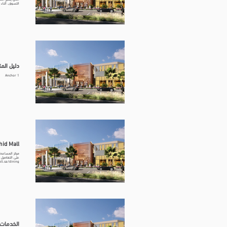
التسوق، أثناء
الراشد ، الفر
خيارات تناول ا
دليل المتاجر | ALL
Anchor 1
hid Mall
المتعلقة بالموارد البشرية، يرجى التواصل عبر:alrashidmall.sa/careers
الخدمات | SHID MALL