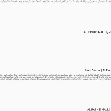
 عمله، لتجديد ضخم، وهو الثاني في تاريخه. كما يهدف المشروع إلى تحقيق العديد من الأهداف، بما في ذلك النمو من خلال التوسع، وترقية الخدمات التشغيلية ووسائل
يدة ذات الطابع التراثي الذي يحتفي بثقافات المملكة العربية السعودية. تمت إضافة خمس مناطق مميزة جديدة الراشد فاشن أفنيــو: وجهة أزياء فاخرة جديدة في ا
لطعام غير الرسمية والمقاهي. بالم كورت: رحلة تسوق داخلية تجريبية تذكرنا بالواحات. ذا دوم: مكان مركزي للأحداث مع التعرض لتجربة غامرة للوسائط المتعددة. ذا هب
AL RASHID M
Help Center | Al Ras
مركز المساعدة فيما يلي قائمة بالأسئلة الشائعة التي قد تساعدك في الع
https://www.alrashidmall.sa/dining ]دليل العروض[ https://www.alrashidmall.sa/offers]نتمنى لك تسـوق سعيد 🛍️ الفعاليات الحالية لم
https://www. ساعات العمل للاطلاع على مواعيد عمل المول والمتجر، يمكنك الاطلاع على التفاصيل عبر الرابط التالي: ⏰🛍️https://www.alrashidmall.sa/hours
AL RA