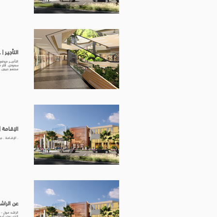
التأجيـر | AL RASHID MALL
الإلكتروني قريبا
الإقـامة |  RASHID MALL
. الإقــامة . جر
عن الراشد مول |