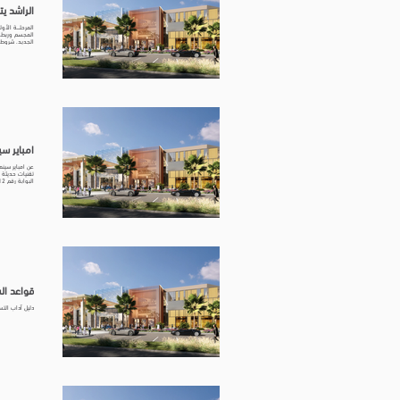
الراشد يتبنى | ALL
المرحلـــة الأ
الفنانين والم
التصميم والرؤي
الخاصة بأن يك
الموافقة قبل 
إدارة الراشد م
عند الترشيح ال
الالكتروني وصف مختصر  file (Max 15MB) Upload File Upload supported file (Max 15MB) URL
امباير سينما | ALL
عن امباير سينم
تقنيات حديثة و
البوابة رقم 12 موقع
قواعد السلوك | 
دليل آداب التس