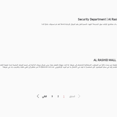
Security Department | Al Ras
مناطـــق الراشد مول الجديدة؟ انتهت الاسم كامل رقم الجوال الإجابة Send لقد تم تسجيلك، شكرًا لك!
AL
 في سطر الموضوع. لأي استفسار لا تتردد في الاتصال بنا عبر البريد الإلكتروني. Hr@danah.com.sa نحن نتطلع إلى تلقي طلبك والترحيب بك في فريقنا!
السابق
1
2
3
التالي