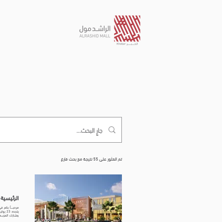
تم العثور على 55 نتيجة مع بحث فارغ
الرئيسية | ASHID MALL
وشارك المزيــد