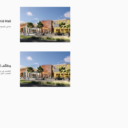
hid Mall
ما هي تقسيمـــــات 
وظائف |  RASHID MALL
المنصب الذي تتقدم إليه