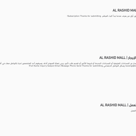
 يعرف عندما نبدأ البث المباشر. Subscription Thanks for submitting!
 AL RASHID MALL
Full Name Inquiry Subject Email Message Phone Send Than!
AL RASHID MA