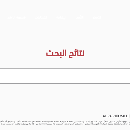
الأخبـار
التأجيـر
الإقـامة
الفعاليات
قيصرية الراشد
نتائج البحث
AL R
يتجدد 23 يوليو 31 أكتوبر استضافة جمعية الز