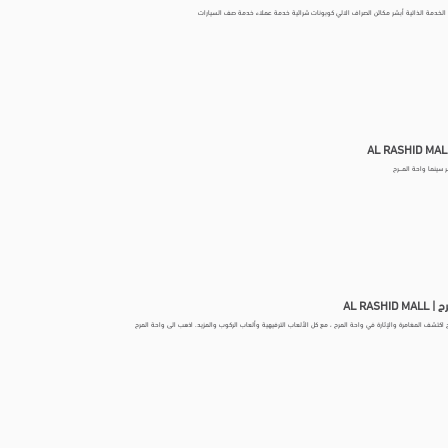
الخدمة الذاتية أبشر مكائن الصراف الالي كوبونات شرائية خدمة عملاء خدمة صف السيارات
ــر سينما واحة المـــرح
AL RASHID
 اكتشف المغامرة والإثارة في واحة المرح ، مع كل الألعاب الترفيهية وألعاب الركوب والمزيد. اذهب الى واحة المرح