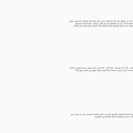
ذا كنت لا توافق على هذه الشروط، يرجى عدم استخدام الموقع. المحتــوى جميع
ع استنساخ أي جزء من الموقع دون إذن كتابي مسبق. الاستخدام المسموح
ا على روابط لمواقع المتاجر والعلامات التجارية المعروفة داخل الراشد
امة تجارية قبل استخدام موقعها. التغييرات على الشروط نحتفظ بالحق في
 المعمول بها في المملكة العربية السعودية. سيتم حل أي نزاعات تنشأ عن
. إن استخدامك لهذا الموقع يعني أنك تقبل هذه الشروط. شكرًا لزيارتك موقع
نحن هنا للمساعدة! موقع موقعنا شارع فراس بن النضر, العليا, الخبر 34448 بريد هل لديك أسئلة؟ info@rashidmall.com نجم ساعات العمل لإدارة المول السبت - الخميس : 09:00ص - 11:00م الجمعة : 01:00م - 12:00ص هاتف اتصل بخدمة العملاء 9200
ات المملكة العربية السعودية بهوية تراثية. تقع في الطابق السفلي من ذا هب، وهي سوق حيوي بمساحة 10.000متــر مربع، تقدم تجربة رائعة للتسوق والتذوق لكل من سكان المدينة والسياح على حد سواء، مع
 متــاجر القيصريــة تناول الطعام في القيصرية