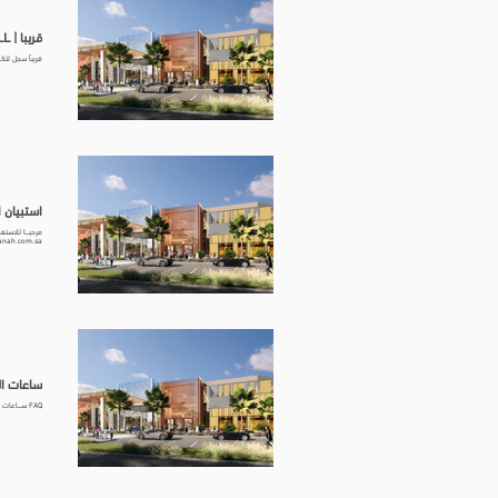
قريبا | AL RASHID MALL
قريباً سجل لتكون أول من
استبيان الإيجار |
leasing@danah.com.sa وسائل التواصل الاجتماعي ks for submitting
ساعات العمل | LL
FAQ ســـاعات العمـل