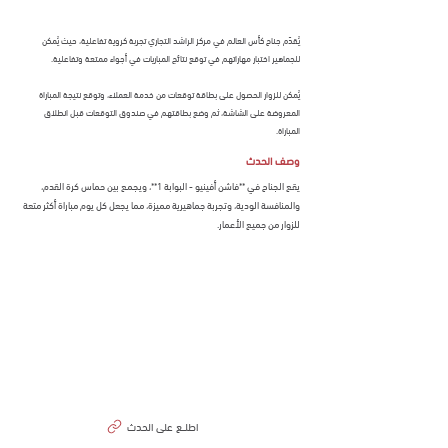
يُقدّم جناح كأس العالم في مركز الراشد التجاري تجربة كروية تفاعلية، حيث يُمكن
للجماهير اختبار مهاراتهم في توقع نتائج المباريات في أجواء ممتعة وتفاعلية.
يُمكن للزوار الحصول على بطاقة توقعات من خدمة العملاء، وتوقع نتيجة المباراة
المعروضة على الشاشة، ثم وضع بطاقتهم في صندوق التوقعات قبل انطلاق
المباراة.
وصف الحدث
يقع الجناح في **فاشن أفينيو - البوابة 1**، ويجمع بين حماس كرة القدم،
والمنافسة الودية، وتجربة جماهيرية مميزة، مما يجعل كل يوم مباراة أكثر متعة
للزوار من جميع الأعمار.
اطلـــع على الحدث