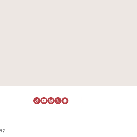
ت عنـــا
معلومــات الزيـــارة
الراشد مول
الاتجاهات
77
ملاء
الإقــامة